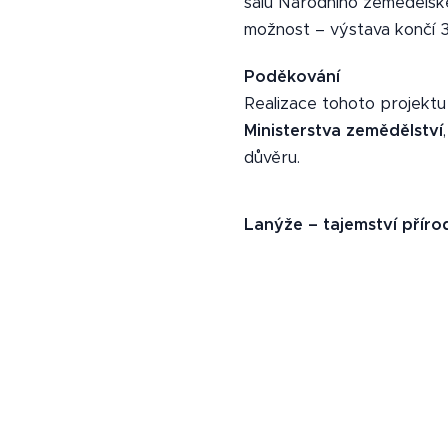
sálu Národního zemědělské
možnost – výstava končí 31
Poděkování
Realizace tohoto projekt
Ministerstva zemědělství
důvěru.
Lanýže – tajemství přírody