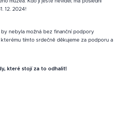
ho muzea. Kdo ji ještě neviděl, má poslední
. 12. 2024!
u by nebyla možná bez finanční podpory
, kterému tímto srdečně děkujeme za podporu a
, které stojí za to odhalit!