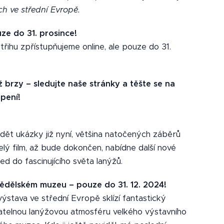
ch ve střední Evropě.
uze do 31. prosince!
střihu zpřístupňujeme online, ale pouze do 31.
ž brzy – sledujte naše stránky a těšte se na
pení!
ět ukázky již nyní, většina natočených záběrů
Celý film, až bude dokončen, nabídne další nové
ed do fascinujícího světa lanýžů.
dělském muzeu – pouze do 31. 12. 2024!
výstava ve střední Evropě sklízí fantastický
atelnou lanýžovou atmosféru velkého výstavního