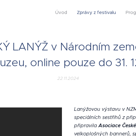
Úvod
Zprávy z festivalu
Prog
KÝ LANÝŽ v Národním ze
uzeu, online pouze do 31. 12
22.11.2024
Lanýžovou výstavu v NZM 
speciálních sestřihů z př
připravila
Asociace České
velkoplošných bannerů, s