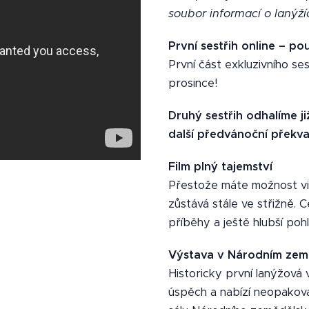
soubor informací o lanýží
První sestřih online – po
První část exkluzivního se
prosince!
Druhý sestřih odhalíme ji
další předvánoční překva
Film plný tajemství
Přestože máte možnost vid
zůstává stále ve střižně. 
příběhy a ještě hlubší pohl
Výstava v Národním země
Historicky první lanýžová 
úspěch a nabízí neopakov