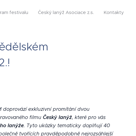
ram festivalu
Český lanýž Asociace z.s.
Kontakty
mědělském
.!
doprovází exkluzivní promítání dvou
ipravovaného filmu
Český lanýž
, které pro vás
ho lanýže
. Tyto ukázky tematicky doplňují 40
polečně tvořících pravděpodobně nejrozsáhlejší