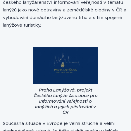
českého lanýžárenství, informování veřejnosti v tématu
lanýžů jako nové potraviny a zemědělské plodiny v ČR a
vybudování domácího lanýžového trhu a s tím spojené
lanýžové turistiky.
Praha Lanýžová, projekt
Českého lanýže Asociace pro
informování veřejnosti o
lanýžích a jejich pěstování v
ČR
Současná situace v Evropě je velmi stručně a velmi
zjednodušeně taková, že Itálie si drží značku v bílých