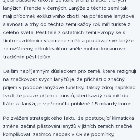
lanýžích, Francie v černých. Lanýže z těchto zemí tak
mají přídomek exkluzivního zboží. Na pořádané lanýžové
slavnosti a trhy do těchto zemí každý rok míří turisté z
celého světa. Pěstitelé z ostatních zemí Evropy se s
tímto rozdělením víceméně smířili a prodávají své lanýže
za nižší ceny, ačkoli kvalitou směle mohou konkurovat
tradičním pěstitelům.
Dalším nepříjemným důsledkem pro země, které rezignují
na značkovost svých lanýžů je, že přichází o značný
příjem v podobě lanýžové turistiky. Italský zdroj například
tvrdí, že pouze příjem z turistů, kteří každý rok míří do
Itálie za lanýži, je v přepočtu přibližně 1,5 miliardy korun.
Po zvážení strategického faktu, že postupující klimatická
změna, začíná pěstování lanýžů v jižních zemích značně
komplikovat, zatímco naopak v ČR se podmínky,