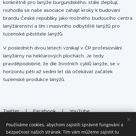
konkrétně pro lanýže burgundského, stále zlepšují,
rozhodla se naše asociace zahájit kroky k budování
brandu České republiky, jako možného budoucího centra
lanýžárenství a tím i masivního odbytiště lanýžů pro
tuzemské pěstitele lanýžů.
V posledních dvou letech vznikají v ČR profesionální
lanýžárny na hektarových plochách. Je tedy
pravděpodobné, že dle životních cyklů lanýže, se v
horizontu pěti až sedmi let dá očekávat začátek
tuzemské produkce lanýžů.
Twitter
|
Facebook
|
YouTube
Používáme cookies, abychom zajistili správné fungování a
bezpečnost našich stránek. Tím vám můžeme zajistit tu