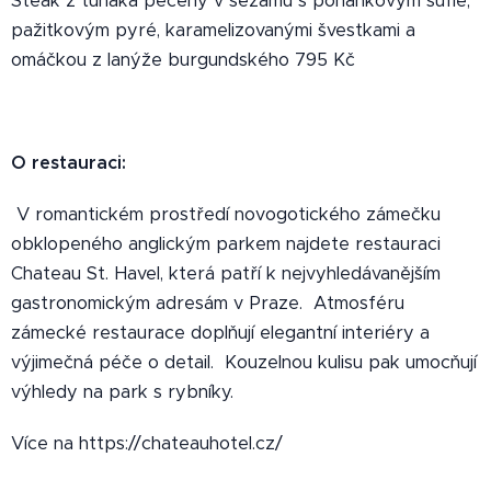
Steak z tuňáka pečený v sezamu s pohankovým suflé,
pažitkovým pyré, karamelizovanými švestkami a
omáčkou z lanýže burgundského 795 Kč
O restauraci:
V romantickém prostředí novogotického zámečku
obklopeného anglickým parkem najdete restauraci
Chateau St. Havel, která patří k nejvyhledávanějším
gastronomickým adresám v Praze. Atmosféru
zámecké restaurace doplňují elegantní interiéry a
výjimečná péče o detail. Kouzelnou kulisu pak umocňují
výhledy na park s rybníky.
Více na https://chateauhotel.cz/