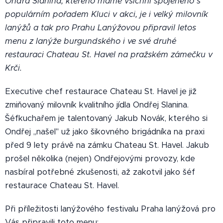
Ondra Slanina, kterého máme všichni spojeného s
populárním pořadem Kluci v akci, je i velký milovník
lanýžů a tak pro Prahu Lanýžovou připravil letos
menu z lanýže burgundského i ve své druhé
restauraci Chateau St. Havel na pražském zámečku v
Krči.
Executive chef restaurace Chateau St. Havel je již
zmiňovaný milovník kvalitního jídla Ondřej Slanina.
Š
éfkuchařem je talentovaný Jakub Novák, kterého si
Ondřej ,,našel" už jako šikovného brigádníka na praxi
před 9 lety právě na zámku Chateau St. Havel. Jakub
prošel několika (nejen) Ondřejovými provozy, kde
nasbíral potřebné zkušenosti, až zakotvil jako šéf
restaurace Chateau St. Havel.
Při příležitosti lanýžového festivalu Praha lanýžová pro
Vás připravili toto menu: